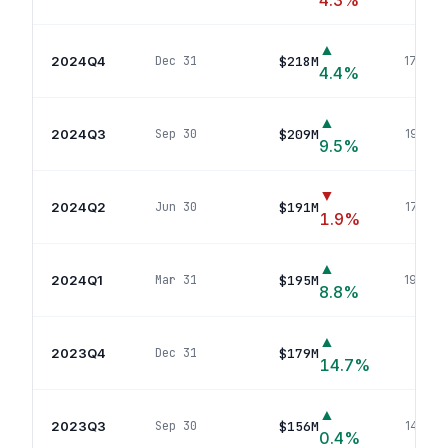
4.3
%
▲
2024Q4
$218M
Dec 31
177
pos
4.4
%
▲
2024Q3
$209M
Sep 30
195
pos
9.5
%
▼
2024Q2
$191M
Jun 30
177
pos
1.9
%
▲
2024Q1
$195M
Mar 31
197
pos
8.8
%
▲
2023Q4
$179M
Dec 31
173
p
14.7
%
▲
2023Q3
$156M
Sep 30
148
pos
0.4
%