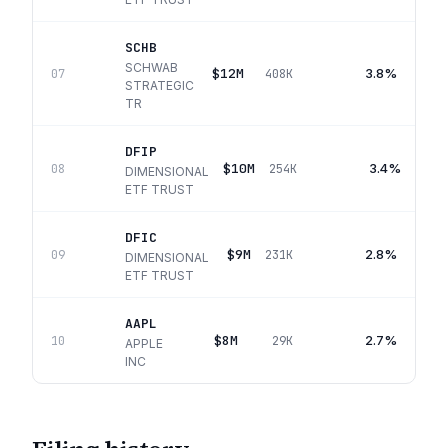
SCHB
SCHWAB
$12M
3.8%
07
408K
STRATEGIC
TR
DFIP
$10M
3.4%
08
254K
DIMENSIONAL
ETF TRUST
DFIC
$9M
2.8%
09
231K
DIMENSIONAL
ETF TRUST
AAPL
$8M
2.7%
10
29K
APPLE
INC