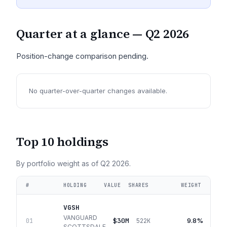
Quarter at a glance —
Q2 2026
Position-change comparison pending.
No quarter-over-quarter changes available.
Top 10 holdings
By portfolio weight as of
Q2 2026
.
#
HOLDING
VALUE
SHARES
WEIGHT
VGSH
VANGUARD
$30M
9.8%
01
522K
SCOTTSDALE