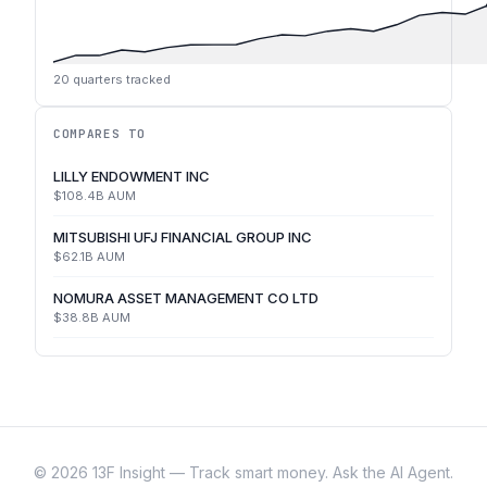
20
quarters tracked
COMPARES TO
LILLY ENDOWMENT INC
$108.4B
AUM
MITSUBISHI UFJ FINANCIAL GROUP INC
$62.1B
AUM
NOMURA ASSET MANAGEMENT CO LTD
$38.8B
AUM
©
2026
13F Insight — Track smart money. Ask the AI Agent.