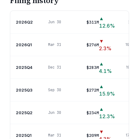
Filing history
▲
2026Q2
$311M
Jun 30
204
p
12.6
%
▼
2026Q1
$276M
Mar 31
193
pos
2.3
%
▲
2025Q4
$283M
Dec 31
192
pos
4.1
%
▲
2025Q3
$272M
Sep 30
189
p
15.9
%
▲
2025Q2
$234M
Jun 30
190
p
12.3
%
▼
2025Q1
$209M
Mar 31
175
pos