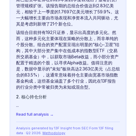
管理规模扩张。该报告期的总组合价值达到2.83亿美
元，相较于上一季度的1.7697亿美元增长了59.9%。这
一大幅增长主要由市场表现和净资本流入共同驱动，尤
其是考虑到新增了21个新仓位。
该组合目前持有192只证券，显示出高度的多元化。然
而，这种多元化主要体现在策略的分散上，而非单纯的
个股分散。组合的资产配置呈现出明显的“核心-卫星”结
构，其中大部分资产集中在低成本的指数型ETF（交易
所交易基金）中，以获取市场Beta收益，而小部分资产
配置于精选的个股，以寻求Alpha收益。值得注意的
是，数据中显示的“未知”板块高达2.363亿美元（占总组
合的83.5%），这通常意味着持仓主要由宽基市场指数
基金构成，这些基金涵盖了多个行业，因此在13F报告
的行业分类中常被归类为未知或混合型。
2. 核心持仓分析
...
Read full analysis →
Analysis generated by 13F Insight from SEC
Form 13F
filing
data
· Q2 2026
.
Methodology