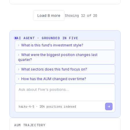
Load
8
more
Showing
12
of
20
AI AGENT · GROUNDED IN
FIVE
›
What is this fund's investment style?
›
What were the biggest position changes last
quarter?
›
What sectors does this fund focus on?
›
How has the AUM changed over time?
haiku-4-5
·
204
positions indexed
AUM TRAJECTORY