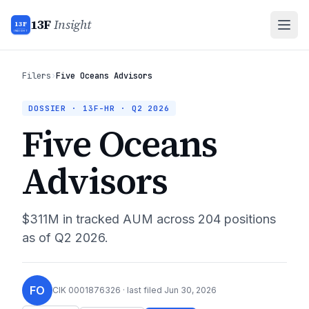
13F
Insight
13F
INSIGHT
Filers
›
Five Oceans Advisors
DOSSIER · 13F-HR ·
Q2 2026
Five Oceans
Advisors
$311M
in tracked AUM across
204
positions
as of
Q2 2026
.
FO
CIK
0001876326
· last filed
Jun 30, 2026